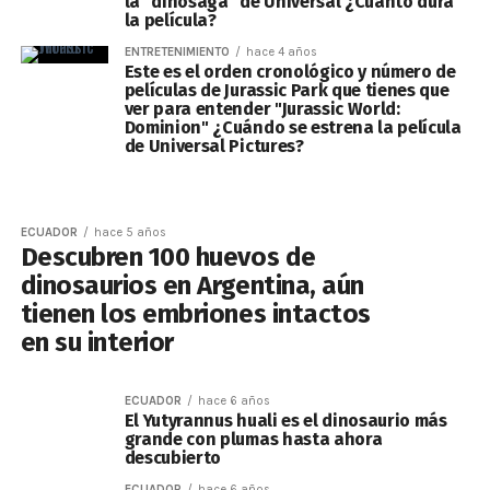
la "dinosaga" de Universal ¿Cuánto dura
la película?
ENTRETENIMIENTO
hace 4 años
Este es el orden cronológico y número de
películas de Jurassic Park que tienes que
ver para entender "Jurassic World:
Dominion" ¿Cuándo se estrena la película
de Universal Pictures?
ECUADOR
hace 5 años
Descubren 100 huevos de
dinosaurios en Argentina, aún
tienen los embriones intactos
en su interior
ECUADOR
hace 6 años
El Yutyrannus huali es el dinosaurio más
grande con plumas hasta ahora
descubierto
ECUADOR
hace 6 años