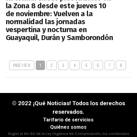
la Zona 8 desde este jueves 10
de noviembre: Vuelven a la
normalidad las jornadas
vespertina y nocturna en
Guayaquil, Durán y Samborondón
PAGE 1 OF 8
1
2
3
4
5
6
7
8
© 2022 ¡Qué Noticias! Todos los derechos
reservados.
Tarifario de servicios
Quiénes somos
Según el Art. 60 de la Ley Orgánica de Comunicación, los contenidos