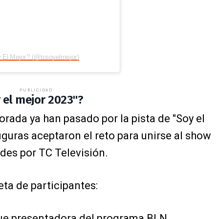
 El Mejor? (@tcsoyelmejor)
PUBLICIDAD
 el mejor 2023"?
rada ya han pasado por la pista de "Soy el
iguras aceptaron el reto para unirse al show
rdes por TC Televisión.
eta de participantes:
Fue presentadora del programa BLN.