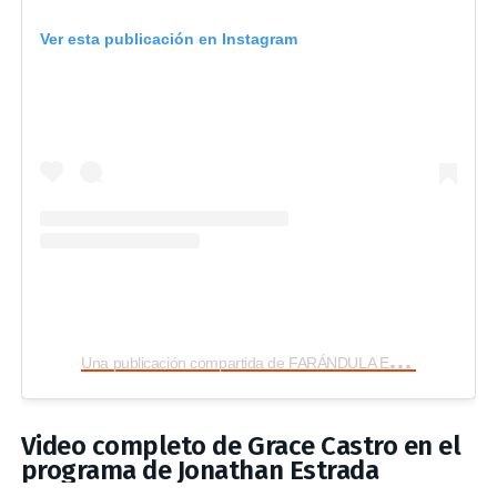
Ver esta publicación en Instagram
U
na publicación compartida de FARÁNDULA ECUATORIANA (@farandulatv.ec)
Video completo de Grace Castro en el
programa de Jonathan Estrada