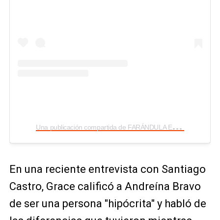
U
na publicación compartida de FARÁNDULA ECUATORIANA (@farandulatv.ec)
En una reciente entrevista con Santiago
Castro, Grace calificó a Andreína Bravo
de ser una persona "hipócrita" y habló de