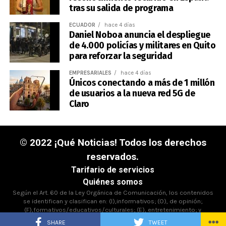
tras su salida de programa
ECUADOR
hace 4 días
Daniel Noboa anuncia el despliegue
de 4.000 policías y militares en Quito
para reforzar la seguridad
EMPRESARIALES
hace 4 días
Únicos conectando a más de 1 millón
de usuarios a la nueva red 5G de
Claro
© 2022 ¡Qué Noticias! Todos los derechos
reservados.
Tarifario de servicios
Quiénes somos
Según el Art. 60 de la Ley Orgánica de Comunicación, los contenidos
se identifican y clasifican en: (I),informativos; (O), de opinión;
(F),formativos/educativos/culturales; (E), entretenimiento; y
(D),deportivos.
SHARE
TWEET