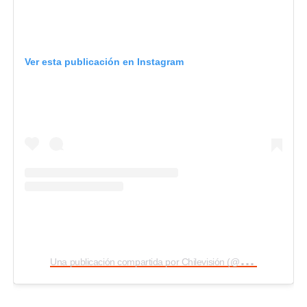
Ver esta publicación en Instagram
U
na publicación compartida por Chilevisión (@chilevision)