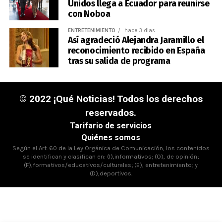
Unidos llega a Ecuador para reunirse
con Noboa
ENTRETENIMIENTO
hace 3 días
Así agradeció Alejandra Jaramillo el
reconocimiento recibido en España
tras su salida de programa
© 2022 ¡Qué Noticias! Todos los derechos
reservados.
Tarifario de servicios
Quiénes somos
Según el Art. 60 de la Ley Orgánica de Comunicación, los contenidos
se identifican y clasifican en: (I),informativos; (O), de opinión;
(F),formativos/educativos/culturales; (E), entretenimiento; y
(D),deportivos.