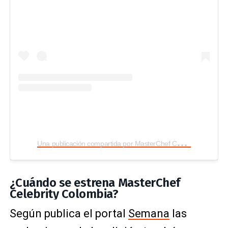
U
na publicación compartida por MasterChef Celebrity Colombia (@masterchefcelebrityco)
¿Cuándo se estrena MasterChef
Celebrity Colombia?
Según publica el portal
Semana
las