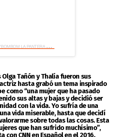
U
na publicación compartida por CHIKYBOMBOM LA PANTERA ?? (@chikybombomreal)
 Olga Tañón y Thalía fueron sus
 actriz hasta grabó un tema inspirado
ribe como “una mujer que ha pasado
nido sus altas y bajas y decidió ser
nidad con la vida. Yo sufría de una
 una vida miserable, hasta que decidí
alorarme sobre todas las cosas. Esta
ujeres que han sufrido muchísimo”,
sta con
CNN en Español
en el 2016.