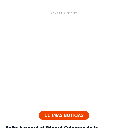
ADVERTISEMENT
ÚLTIMAS NOTICIAS
Quito buscará el Récord Guinness de la