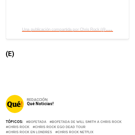
U
na publicación compartida por Chris Rock (@chrisrock)
(E)
REDACCIÓN
Qué Noticias!
TÓPICOS:
BOFETADA
BOFETADA DE WILL SMITH A CHRIS ROCK
CHRIS ROCK
CHRIS ROCK EGO DEAD TOUR
CHRIS ROCK EN LONDRES
CHRIS ROCK NETFLIX