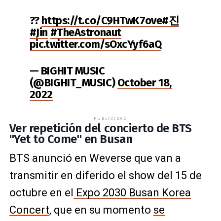
?‍?
https://t.co/C9HTwK7ove
#진
#Jin
#TheAstronaut
pic.twitter.com/sOxcYyf6aQ
— BIGHIT MUSIC
(@BIGHIT_MUSIC)
October 18,
2022
PUBLICIDAD
Ver repetición del concierto de BTS
"Yet to Come" en Busan
BTS anunció en Weverse que van a
transmitir en diferido el show del 15 de
octubre en el
Expo 2030 Busan Korea
Concert
, que en su momento
se