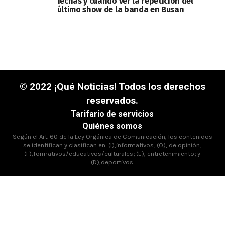
fechas y cuándo ver la repetición del
último show de la banda en Busan
© 2022 ¡Qué Noticias! Todos los derechos
reservados.
Tarifario de servicios
Quiénes somos
Según el Art. 60 de la Ley Orgánica de Comunicación, los contenidos
se identifican y clasifican en: (I),informativos; (O), de opinión;
(F),formativos/educativos/culturales; (E), entretenimiento; y
(D),deportivos.