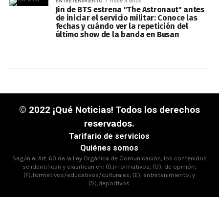
ENTRETENIMIENTO
hace 4 años
Jin de BTS estrena "The Astronaut" antes
de iniciar el servicio militar: Conoce las
fechas y cuándo ver la repetición del
último show de la banda en Busan
© 2022 ¡Qué Noticias! Todos los derechos
reservados.
Tarifario de servicios
Quiénes somos
Según el Art. 60 de la Ley Orgánica de Comunicación, los contenidos
se identifican y clasifican en: (I),informativos; (O), de opinión;
(F),formativos/educativos/culturales; (E), entretenimiento; y
(D),deportivos.