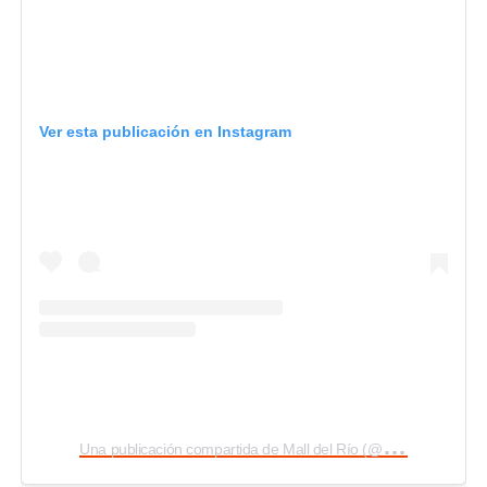
Ver esta publicación en Instagram
U
na publicación compartida de Mall del Río (@malldelrio)