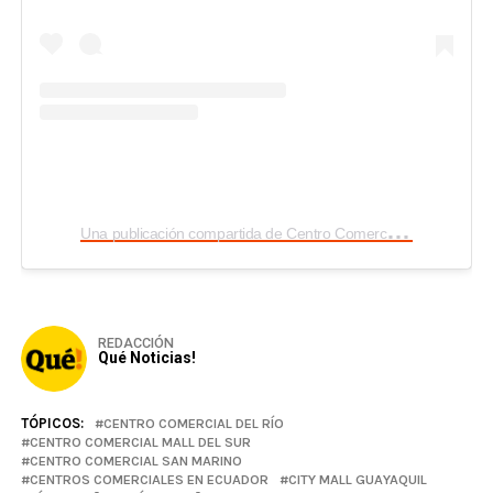
U
na publicación compartida de Centro Comercial El Bosque (@ccelbosqueoficial)
REDACCIÓN
Qué Noticias!
TÓPICOS:
CENTRO COMERCIAL DEL RÍO
CENTRO COMERCIAL MALL DEL SUR
CENTRO COMERCIAL SAN MARINO
CENTROS COMERCIALES EN ECUADOR
CITY MALL GUAYAQUIL