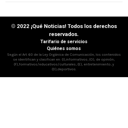
© 2022 ¡Qué Noticias! Todos los derechos
reservados.
Tarifario de servicios
Quiénes somos
Según el Art. 60 de la Ley Orgánica de Comunicación, los contenidos
se identifican y clasifican en: (I),informativos; (O), de opinión;
(F),formativos/educativos/culturales; (E), entretenimiento; y
(D),deportivos.