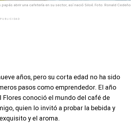
papás abrir una cafetería en su sector, así nació Siloé. Foto: Ronald Cedeño
PUBLICIDAD
ueve años, pero su corta edad no ha sido
imeros pasos como emprendedor. El año
 Flores conoció el mundo del café de
igo, quien lo invitó a probar la bebida y
exquisito y el aroma.