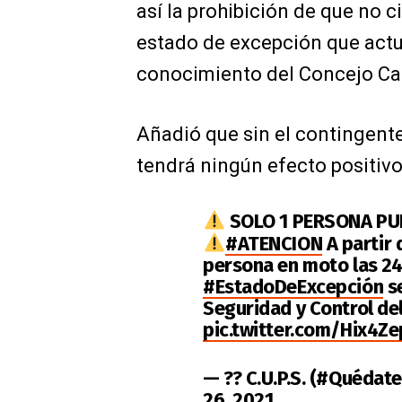
así la prohibición de que no 
estado de excepción que actua
conocimiento del Concejo Ca
Añadió que sin el contingente 
tendrá ningún efecto positivo
SOLO 1 PERSONA PU
#ATENCION
A partir 
persona en moto las 24 
#EstadoDeExcepción
se
Seguridad y Control d
pic.twitter.com/Hix4Z
— ?? C.U.P.S. (#Quéda
26, 2021