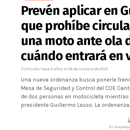
Prevén aplicar en 
que prohíbe circula
una moto ante ola d
cuándo entrará en 
Publicado
hace 5 años
el
26 de octubre de 2021
Una nueva ordenanza busca ponerle freno 
Mesa de Seguridad y Control del COE Cant
de dos personas en motocicleta mientras 
presidente Guillermo Lasso. La ordenanza,
En Guayaqui