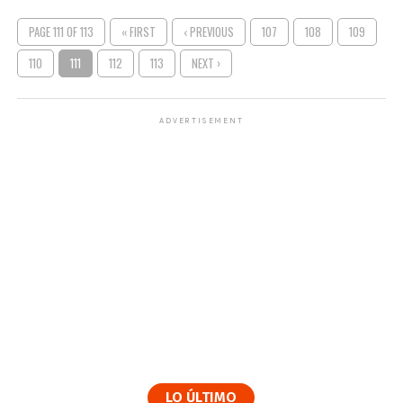
PAGE 111 OF 113
« FIRST
‹ PREVIOUS
107
108
109
110
111
112
113
NEXT ›
ADVERTISEMENT
LO ÚLTIMO