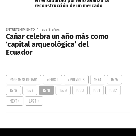
En el suburbio porteño avanza la
reconstrucción de un mercado
ENTRETENIMIENTO
hace 8 años
Cañar celebra un año más como
‘capital arqueológica’ del
Ecuador
PAGE 1578 OF 1591
« FIRST
‹ PREVIOUS
1574
1575
1576
1577
1578
1579
1580
1581
1582
NEXT ›
LAST »