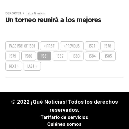
DEPORTES
hace 8 años
Un torneo reunirá a los mejores
PAGE 1581 OF 1591
« FIRST
‹ PREVIOUS
1577
1578
1579
1580
1581
1582
1583
1584
1585
NEXT ›
LAST »
© 2022 ¡Qué Noticias! Todos los derechos
reservados.
Tarifario de servicios
Quiénes somos