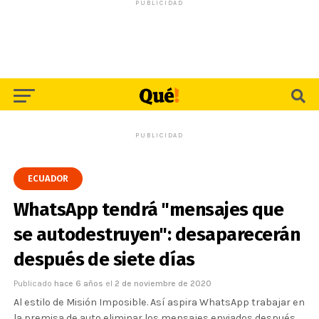
PUBLICIDAD
PUBLICIDAD
ECUADOR
WhatsApp tendrá "mensajes que
se autodestruyen": desaparecerán
después de siete días
Publicado
hace 6 años
el
2 de noviembre de 2020
Al estilo de Misión Imposible. Así aspira WhatsApp trabajar en
la premisa de auto eliminar los mensajes enviados después