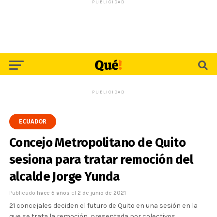
PUBLICIDAD
PUBLICIDAD
ECUADOR
Concejo Metropolitano de Quito
sesiona para tratar remoción del
alcalde Jorge Yunda
Publicado
hace 5 años
el
2 de junio de 2021
21 concejales deciden el futuro de Quito en una sesión en la
que se trata la remoción, presentada por colectivos