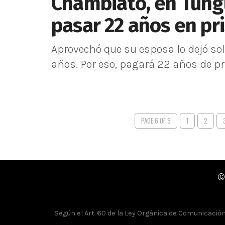
Chambiato, en Tung
pasar 22 años en pr
Aprovechó que su esposa lo dejó solo
años. Por eso, pagará 22 años de pri
PAGE 6 OF 9
1
2
©
Según el Art. 60 de la Ley Orgánica de Comunicación, 