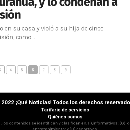
urahua, y lo condenan a
isión
 en su casa y violó a su hija de cinco
sión, como...
3
4
5
6
7
8
9
 2022 ¡Qué Noticias! Todos los derechos reservado
Tarifario de servicios
Quiénes somos
los contenidos se identifican y clasifican en: (I),informativos; (O), 
entretenimiento; y (D),deportivos.