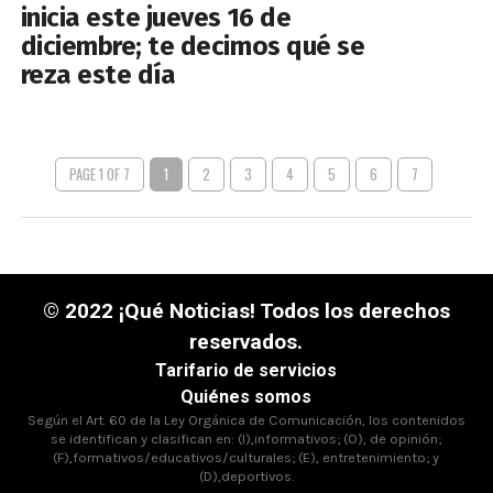
inicia este jueves 16 de
diciembre; te decimos qué se
reza este día
PAGE 1 OF 7
1
2
3
4
5
6
7
© 2022 ¡Qué Noticias! Todos los derechos
reservados.
Tarifario de servicios
Quiénes somos
Según el Art. 60 de la Ley Orgánica de Comunicación, los contenidos
se identifican y clasifican en: (I),informativos; (O), de opinión;
(F),formativos/educativos/culturales; (E), entretenimiento; y
(D),deportivos.