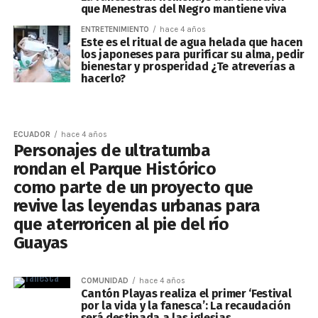
que Menestras del Negro mantiene viva
ENTRETENIMIENTO
hace 4 años
Este es el ritual de agua helada que hacen
los japoneses para purificar su alma, pedir
bienestar y prosperidad ¿Te atreverías a
hacerlo?
ECUADOR
hace 4 años
Personajes de ultratumba
rondan el Parque Histórico
como parte de un proyecto que
revive las leyendas urbanas para
que aterroricen al pie del río
Guayas
COMUNIDAD
hace 4 años
Cantón Playas realiza el primer ‘Festival
por la vida y la fanesca’: La recaudación
será destinada a las iglesias