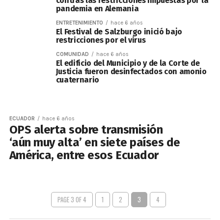
contras las restricciones impuestas por la
pandemia en Alemania
ENTRETENIMIENTO
hace 6 años
El Festival de Salzburgo inició bajo
restricciones por el virus
COMUNIDAD
hace 6 años
El edificio del Municipio y de la Corte de
Justicia fueron desinfectados con amonio
cuaternario
ECUADOR
hace 6 años
OPS alerta sobre transmisión
‘aún muy alta’ en siete países de
América, entre esos Ecuador
PAGE 3 OF 4
1
2
3
4