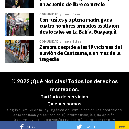
un acuerdo de libre comercio
COMUNIDAD
hace 3 días
Con fusiles y a plena madrugada:
cuatro hombres armados asaltaron
dos locales en La Bahía, Guayaquil
COMUNIDAD
hace 4 días
Zamora despide a las 19 víctimas del
aluvión de Cantzama, a un mes de la
tragedia
© 2022 ¡Qué Noticias! Todos los derechos
reservados.
Tarifario de servicios
Quiénes somos
Según el Art. 60 de la Ley Orgánica de Comunicación, los contenidos
se identifican y clasifican en: (I),informativos; (O), de opinión;
(F),formativos/educativos/culturales; (E), entretenimiento; y
(D),deportivos.
SHARE
TWEET