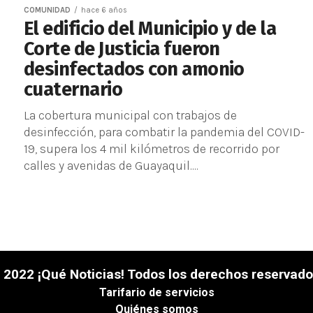
COMUNIDAD
hace 6 años
El edificio del Municipio y de la
Corte de Justicia fueron
desinfectados con amonio
cuaternario
La cobertura municipal con trabajos de
desinfección, para combatir la pandemia del COVID-
19, supera los 4 mil kilómetros de recorrido por
calles y avenidas de Guayaquil....
 2022 ¡Qué Noticias! Todos los derechos reservado
Tarifario de servicios
Quiénes somos