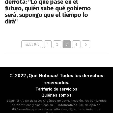
derrota: "Lo que pase en el
futuro, quién sabe qué gobierno
será, supongo que el tiempo lo
dirá"
PAGE 3 OF 5
1
2
3
4
5
© 2022 ¡Qué Noticias! Todos los derechos
reservados.
Tarifario de servicios
Quiénes somos
Según el Art. 60 de la Ley Orgánica de Comunicación, los contenidos
se identifican y clasifican en: (I),informativos; (O), de opinión;
(F),formativos/educativos/culturales; (E), entretenimiento; y