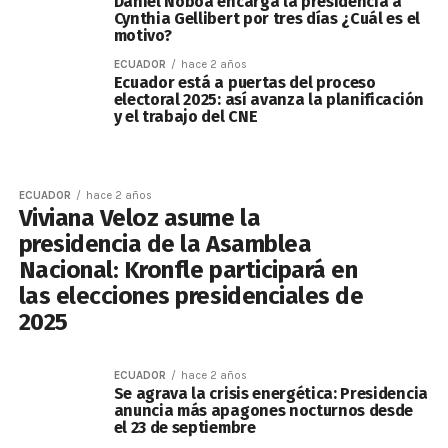
Daniel Noboa encarga la presidencia a
Cynthia Gellibert por tres días ¿Cuál es el
motivo?
ECUADOR
hace 2 años
Ecuador está a puertas del proceso
electoral 2025: así avanza la planificación
y el trabajo del CNE
ECUADOR
hace 2 años
Viviana Veloz asume la
presidencia de la Asamblea
Nacional: Kronfle participará en
las elecciones presidenciales de
2025
ECUADOR
hace 2 años
Se agrava la crisis energética: Presidencia
anuncia más apagones nocturnos desde
el 23 de septiembre