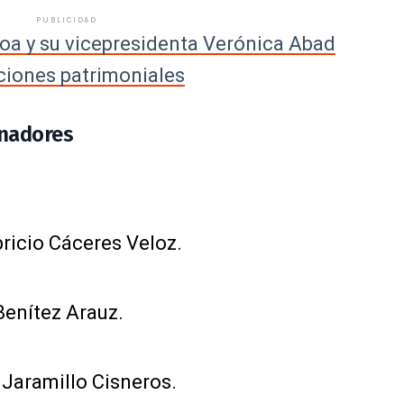
PUBLICIDAD
boa y su vicepresidenta Verónica Abad
ciones patrimoniales
rnadores
ricio Cáceres Veloz.
enítez Arauz.
 Jaramillo Cisneros.