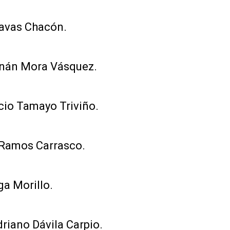
Navas Chacón.
nán Mora Vásquez.
cio Tamayo Triviño.
 Ramos Carrasco.
ga Morillo.
riano Dávila Carpio.