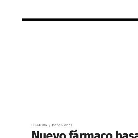
ECUADOR
hace 5 años
Nuevo fármaco basa