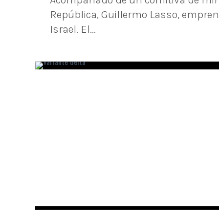
Acompañado de un comitiva de minis
República, Guillermo Lasso, empren
Israel. El...