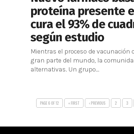
proteína presente 
cura el 93% de cuad
según estudio
Mientras el proceso de vacunación c
gran parte del mundo, la comunidad
alternativas. Un grupo...
PAGE 6 OF 12
« FIRST
‹ PREVIOUS
2
3