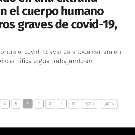
en el cuerpo humano
ros graves de covid-19,
ontra el covid-19 avanza a toda carrera en
 científica sigue trabajando en
4
5
6
7
8
9
10
NEXT ›
LAST »