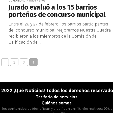
COMUNIDAD
hace 7 años
Jurado evaluó a los 15 barrios
porteños de concurso municipal
Entre el 26 y 27 de febrero, los barrios participantes
del concurso municipal Mejoremos Nuestra Cuadra
recibieron a los miembros de la Comisión de
Calificación del...
1
2
3
4
 2022 ¡Qué Noticias! Todos los derechos reservado
Tarifario de servicios
Quiénes somos
los contenidos se identifican y clasifican en: (I),informativos; (O), 