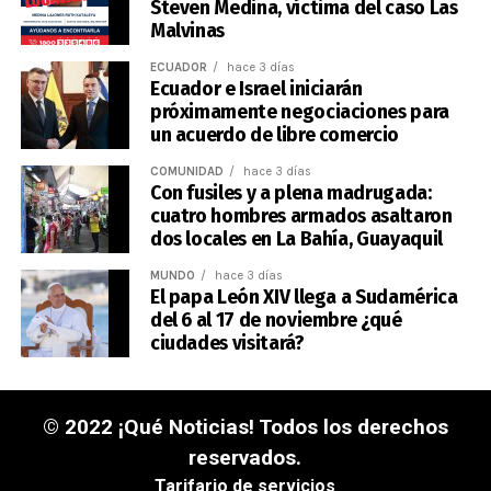
Steven Medina, víctima del caso Las
Malvinas
ECUADOR
hace 3 días
Ecuador e Israel iniciarán
próximamente negociaciones para
un acuerdo de libre comercio
COMUNIDAD
hace 3 días
Con fusiles y a plena madrugada:
cuatro hombres armados asaltaron
dos locales en La Bahía, Guayaquil
MUNDO
hace 3 días
El papa León XIV llega a Sudamérica
del 6 al 17 de noviembre ¿qué
ciudades visitará?
© 2022 ¡Qué Noticias! Todos los derechos
reservados.
Tarifario de servicios