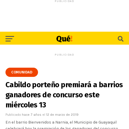
PUBLICIDAD
PUBLICIDAD
COMUNIDAD
Cabildo porteño premiará a barrios
ganadores de concurso este
miércoles 13
Publicado
hace 7 años
el
12 de marzo de 2019
En el barrio Bienvenidos a Narnia, el Municipio de Guayaquil
celebrará hoy la premiación de los ganadores del concurso