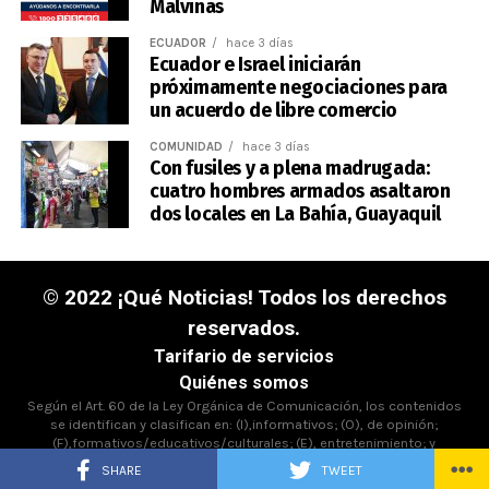
Malvinas
ECUADOR
hace 3 días
Ecuador e Israel iniciarán
próximamente negociaciones para
un acuerdo de libre comercio
COMUNIDAD
hace 3 días
Con fusiles y a plena madrugada:
cuatro hombres armados asaltaron
dos locales en La Bahía, Guayaquil
© 2022 ¡Qué Noticias! Todos los derechos
reservados.
Tarifario de servicios
Quiénes somos
Según el Art. 60 de la Ley Orgánica de Comunicación, los contenidos
se identifican y clasifican en: (I),informativos; (O), de opinión;
(F),formativos/educativos/culturales; (E), entretenimiento; y
(D),deportivos.
SHARE
TWEET