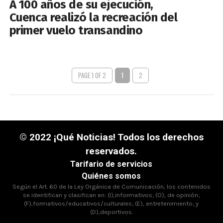
A 100 años de su ejecución,
Cuenca realizó la recreación del
primer vuelo transandino
PAGE 1 OF 2
1
2
© 2022 ¡Qué Noticias! Todos los derechos
reservados.
Tarifario de servicios
Quiénes somos
Según el Art. 60 de la Ley Orgánica de Comunicación, los contenidos
se identifican y clasifican en: (I),informativos; (O), de opinión;
(F),formativos/educativos/culturales; (E), entretenimiento; y
(D),deportivos.