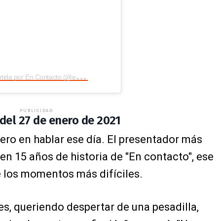
A
lejandra Jaramillo publicación compartida por En Contacto (@encontactoecuavisa)
PUBLICIDAD
del 27 de enero de 2021
ero en hablar ese día. El presentador más
en 15 años de historia de "En contacto", ese
e los momentos más difíciles.
s, queriendo despertar de una pesadilla,