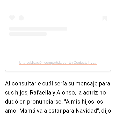
U
na publicación compartida por En Contacto | Ecuavisa (@encontactoecuavisa)
Al consultarle cuál sería su mensaje para
sus hijos, Rafaella y Alonso, la actriz no
dudó en pronunciarse. "A mis hijos los
amo. Mamá va a estar para Navidad", dijo