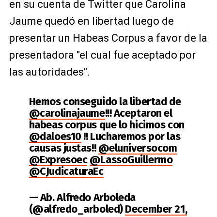
en su cuenta de Twitter que Carolina
Jaume quedó en libertad luego de
presentar un Habeas Corpus a favor de la
presentadora "el cual fue aceptado por
las autoridades".
Hemos conseguido la libertad de
@carolinajaume
!!! Aceptaron el
habeas corpus que lo hicimos con
@daloes10
!! Lucharemos por las
causas justas!!
@eluniversocom
@Expresoec
@LassoGuillermo
@CJudicaturaEc
— Ab. Alfredo Arboleda
(@alfredo_arboled)
December 21,