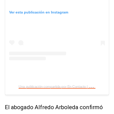
Ver esta publicación en Instagram
U
na publicación compartida por En Contacto | Ecuavisa (@encontactoecuavisa)
El abogado Alfredo Arboleda confirmó