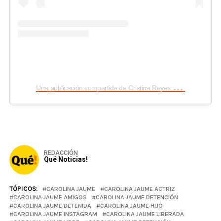
U
na publicación compartida de Cristina Reyes (@yolibertadora)
REDACCIÓN
Qué Noticias!
TÓPICOS:
CAROLINA JAUME
CAROLINA JAUME ACTRIZ
CAROLINA JAUME AMIGOS
CAROLINA JAUME DETENCIÓN
CAROLINA JAUME DETENIDA
CAROLINA JAUME HIJO
CAROLINA JAUME INSTAGRAM
CAROLINA JAUME LIBERADA