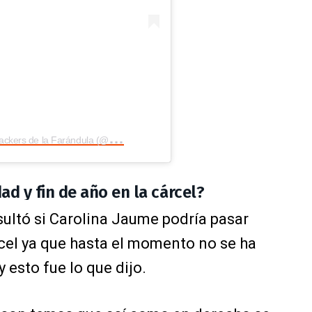
U
na publicación compartida por Los Hackers de la Farándula (@loshackersfarandula)
d y fin de año en la cárcel?
ultó si Carolina Jaume podría pasar
rcel ya que hasta el momento no se ha
 esto fue lo que dijo.