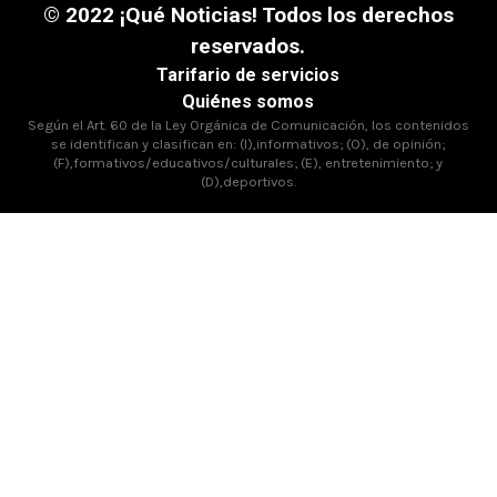
© 2022 ¡Qué Noticias! Todos los derechos
reservados.
Tarifario de servicios
Quiénes somos
Según el Art. 60 de la Ley Orgánica de Comunicación, los contenidos
se identifican y clasifican en: (I),informativos; (O), de opinión;
(F),formativos/educativos/culturales; (E), entretenimiento; y
(D),deportivos.