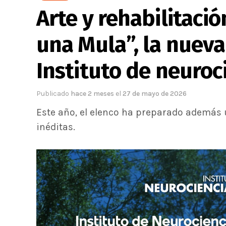
Arte y rehabilitaci
una Mula”, la nueva
Instituto de neuroc
Publicado
hace 2 meses
el
27 de mayo de 2026
Este año, el elenco ha preparado además u
inéditas.