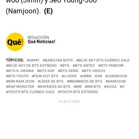
woo (Jimin) y Seo Young-Joo
(Namjoon).
(E)
REDACCIÓN
Qué Noticias!
TÓPICOS:
ARMY
BANGTAN BOYS
BLUE SKY BTS CUÁNDO SALE
BLUE SKY DE BTS ESTRENO
BTS
BTS ANTES
BTS FANDOM
BTS K-DRAMA
BTS RAP
BTS SERIE
BTS VIDEOS
BTS YOUTH
FILM OUT BTS
J-HOPE
JIMIN
JIN
JUNGKOOK
KIM NAM JOON
LÍDER DE BTS
MIEMBROS DE BTS
NAMJOON
RAP MONSTER
RAPEROS DE BTS
RM
RM BTS
SUGA
V
YOUTH BTS CUÁNDO SALE
YOUTH BTS ESTRENO
PUBLICIDAD