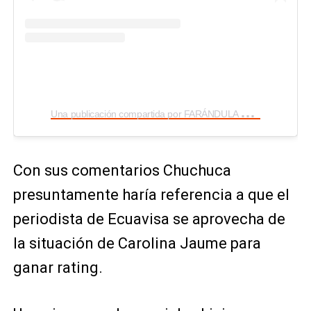
U
na publicación compartida por FARÁNDULA ECUADOR (@faranduladatos)
Con sus comentarios Chuchuca
presuntamente haría referencia a que el
periodista de Ecuavisa se aprovecha de
la situación de Carolina Jaume para
ganar rating.