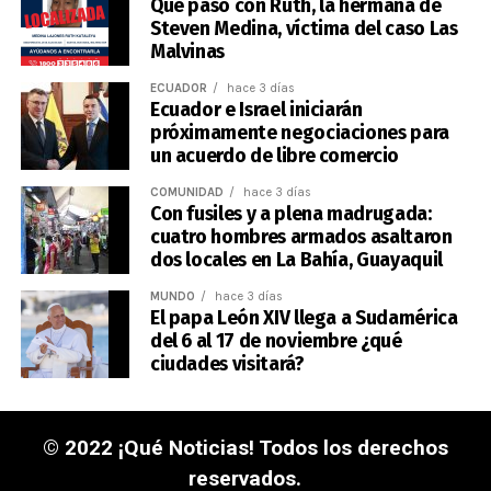
Qué pasó con Ruth, la hermana de
Steven Medina, víctima del caso Las
Malvinas
ECUADOR
hace 3 días
Ecuador e Israel iniciarán
próximamente negociaciones para
un acuerdo de libre comercio
COMUNIDAD
hace 3 días
Con fusiles y a plena madrugada:
cuatro hombres armados asaltaron
dos locales en La Bahía, Guayaquil
MUNDO
hace 3 días
El papa León XIV llega a Sudamérica
del 6 al 17 de noviembre ¿qué
ciudades visitará?
© 2022 ¡Qué Noticias! Todos los derechos
reservados.