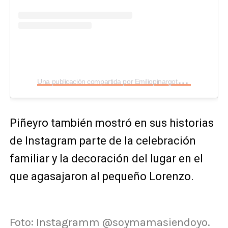
U
na publicación compartida por Emiliopinargoteoficial (@emiliopinargoteoficial)
Piñeyro también mostró en sus historias
de Instagram parte de la celebración
familiar y la decoración del lugar en el
que agasajaron al pequeño Lorenzo.
Foto: Instagramm @soymamasiendoyo.