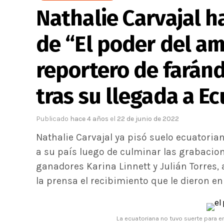
Nathalie Carvajal h
de “El poder del am
reportero de farán
tras su llegada a E
Publicado
hace 4 años
el
22 de junio de 2022
Nathalie Carvajal ya pisó suelo ecuatorian
a su país luego de culminar las grabacion
ganadores Karina Linnett y Julián Torres
la prensa el recibimiento que le dieron en
La ecuatoriana no tuvo suerte para 