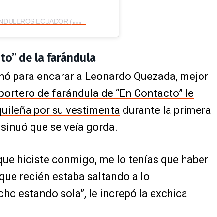
U
na publicación compartida por FARANDULEROS ECUADOR (@farandulerostvec)
ito” de la farándula
chó para encarar a Leonardo Quezada, mejor
eportero de farándula de “En Contacto” le
aquileña por su vestimenta
durante la primera
sinuó que se veía gorda.
que hiciste conmigo, me lo tenías que haber
que recién estaba saltando a lo
ho estando sola”, le increpó la exchica