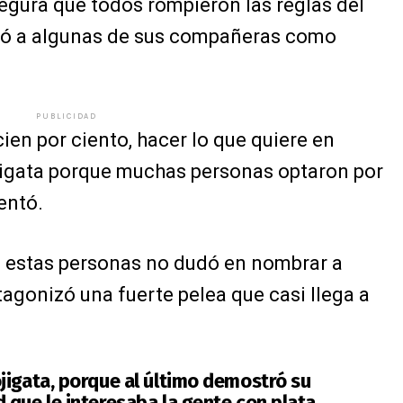
egura que todos rompieron las reglas del
firió a algunas de sus compañeras como
PUBLICIDAD
 cien por ciento, hacer lo que quiere en
jigata porque muchas personas optaron por
entó.
e estas personas no dudó en nombrar a
agonizó una fuerte pelea que casi llega a
jigata, porque al último demostró su
 que le interesaba la gente con plata