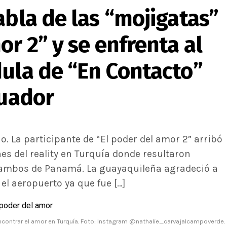
abla de las “mojigatas”
or 2” y se enfrenta al
dula de “En Contacto”
cuador
o. La participante de “El poder del amor 2” arribó
es del reality en Turquía donde resultaron
, ambos de Panamá. La guayaquileña agradeció a
 el aeropuerto ya que fue […]
encontrar el amor en Turquía. Foto: Instagram @nathalie_carvajalcampoverde.