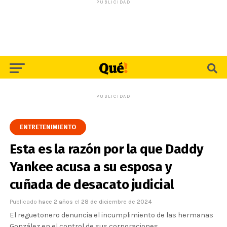
PUBLICIDAD
PUBLICIDAD
ENTRETENIMIENTO
Esta es la razón por la que Daddy
Yankee acusa a su esposa y
cuñada de desacato judicial
Publicado
hace 2 años
el
28 de diciembre de 2024
El reguetonero denuncia el incumplimiento de las hermanas
González en el control de sus corporaciones.