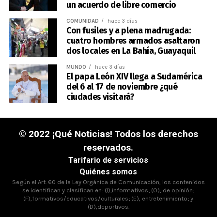
un acuerdo de libre comercio
COMUNIDAD
hace 3 días
Con fusiles y a plena madrugada:
cuatro hombres armados asaltaron
dos locales en La Bahía, Guayaquil
MUNDO
hace 3 días
El papa León XIV llega a Sudamérica
del 6 al 17 de noviembre ¿qué
ciudades visitará?
© 2022 ¡Qué Noticias! Todos los derechos
reservados.
Tarifario de servicios
Quiénes somos
Según el Art. 60 de la Ley Orgánica de Comunicación, los contenidos
se identifican y clasifican en: (I),informativos; (O), de opinión;
(F),formativos/educativos/culturales; (E), entretenimiento; y
(D),deportivos.