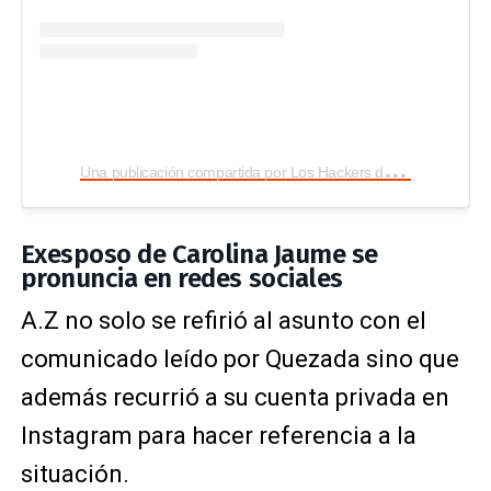
U
na publicación compartida por Los Hackers de la Farándula (@loshackersfarandula)
Exesposo de Carolina Jaume se
pronuncia en redes sociales
A.Z no solo se refirió al asunto con el
comunicado leído por Quezada sino que
además recurrió a su cuenta privada en
Instagram para hacer referencia a la
situación.