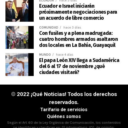
ECUADOR
hace 3 días
Ecuador e Israel iniciarán
próximamente negociaciones para
un acuerdo de libre comercio
COMUNIDAD
hace 3 días
Con fusiles y a plena madrugada:
cuatro hombres armados asaltaron
dos locales en La Bahía, Guayaquil
MUNDO
hace 4 días
El papa León XIV llega a Sudamérica
del 6 al 17 de noviembre ¿qué
ciudades visitará?
© 2022 ¡Qué Noticias! Todos los derechos
reservados.
Tarifario de servicios
Quiénes somos
Según el Art. 60 de la Ley Orgánica de Comunicación, los contenidos
se identifican y clasifican en: (I),informativos; (O), de opinión;