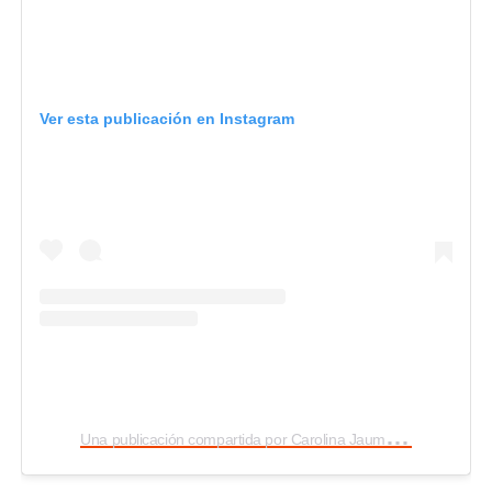
Ver esta publicación en Instagram
U
na publicación compartida por Carolina Jaume (@carolinajaume)