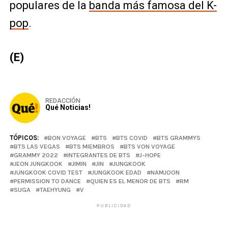
populares de la
banda más famosa del K-
pop
.
(E)
REDACCIÓN
Qué Noticias!
TÓPICOS:
BON VOYAGE
BTS
BTS COVID
BTS GRAMMYS
BTS LAS VEGAS
BTS MIEMBROS
BTS VON VOYAGE
GRAMMY 2022
INTEGRANTES DE BTS
J-HOPE
JEON JUNGKOOK
JIMIN
JIN
JUNGKOOK
JUNGKOOK COVID TEST
JUNGKOOK EDAD
NAMJOON
PERMISSION TO DANCE
QUIEN ES EL MENOR DE BTS
RM
SUGA
TAEHYUNG
V
PUBLICIDAD