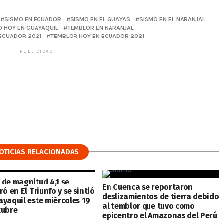
SISMO EN ECUADOR
SISMO EN EL GUAYAS
SISMO EN EL NARANJAL
O HOY EN GUAYAQUIL
TEMBLOR EN NARANJAL
ECUADOR 2021
TEMBLOR HOY EN ECUADOR 2021
PUBLICIDAD
OTICIAS RELACIONADAS
 de magnitud 4,1 se
En Cuenca se reportaron
ró en El Triunfo y se sintió
deslizamientos de tierra debido
ayaquil este miércoles 19
al temblor que tuvo como
tubre
epicentro el Amazonas del Perú