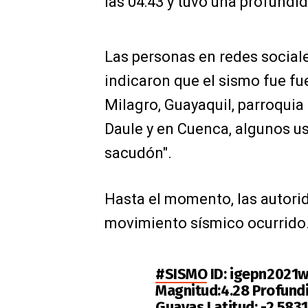
las 04:43 y tuvo una profundi
Las personas en redes social
indicaron que el sismo fue fu
Milagro, Guayaquil, parroquia
Daule y en Cuenca, algunos us
sacudón".
Hasta el momento, las autorid
movimiento sísmico ocurrido
#SISMO
ID: igepn2021wc
Magnitud:4.28 Profundid
Guayas,Latitud: -2.5831