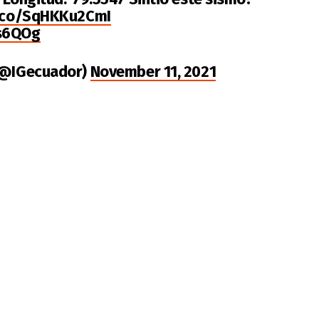
t.co/SqHKKu2CmI
es6QOg
 (@IGecuador)
November 11, 2021