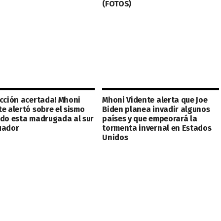
(FOTOS)
icción acertada! Mhoni
Mhoni Vidente alerta que Joe
te alertó sobre el sismo
Biden planea invadir algunos
ido esta madrugada al sur
países y que empeorará la
uador
tormenta invernal en Estados
Unidos