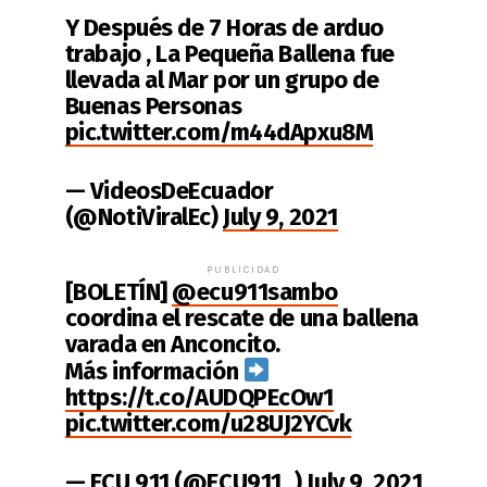
Y Después de 7 Horas de arduo
trabajo , La Pequeña Ballena fue
llevada al Mar por un grupo de
Buenas Personas
pic.twitter.com/m44dApxu8M
— VideosDeEcuador
(@NotiViralEc)
July 9, 2021
PUBLICIDAD
[BOLETÍN]
@ecu911sambo
coordina el rescate de una ballena
varada en Anconcito.
Más información
https://t.co/AUDQPEcOw1
pic.twitter.com/u28UJ2YCvk
— ECU 911 (@ECU911_)
July 9, 2021