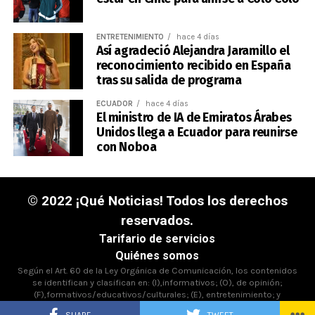
ENTRETENIMIENTO
hace 4 días
Así agradeció Alejandra Jaramillo el
reconocimiento recibido en España
tras su salida de programa
ECUADOR
hace 4 días
El ministro de IA de Emiratos Árabes
Unidos llega a Ecuador para reunirse
con Noboa
© 2022 ¡Qué Noticias! Todos los derechos
reservados.
Tarifario de servicios
Quiénes somos
Según el Art. 60 de la Ley Orgánica de Comunicación, los contenidos
se identifican y clasifican en: (I),informativos; (O), de opinión;
(F),formativos/educativos/culturales; (E), entretenimiento; y
(D),deportivos.