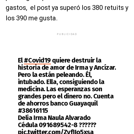
gastos, el post ya superó los 380 retuits y
los 390 me gusta.
PUBLICIDAD
El
#Covid19
quiere destruir la
historia de amor de Irma y Ancízar.
Pero la están peleando. Él,
intubado. Ella, consiguiendo la
medicina. Las esperanzas son
grandes pero el dinero no. Cuenta
de ahorros banco Guayaquil
#38616115
Delia Irma Naula Alvarado
Cédula 091689542-8 ??????
pic.twitter.com/ZyfJIo5xsa